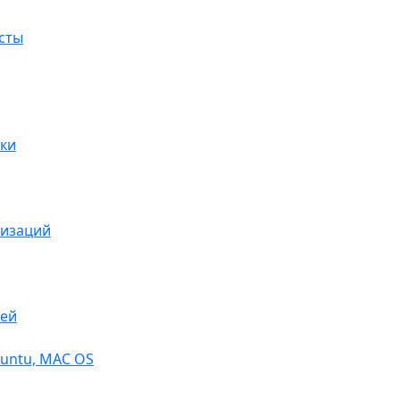
сты
ки
низаций
тей
buntu, МАС OS