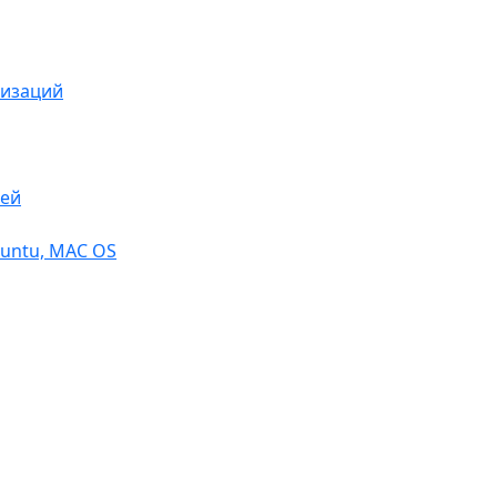
низаций
тей
buntu, МАС OS