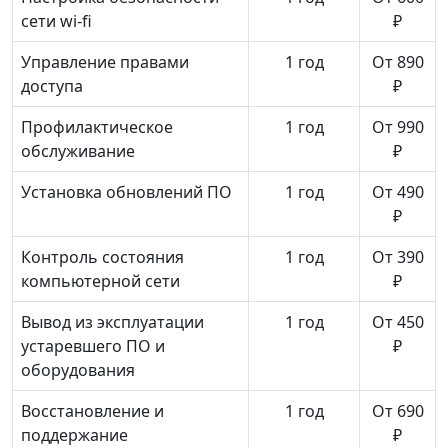
сети wi-fi
₽
Управление правами
1 год
От 890
доступа
₽
Профилактическое
1 год
От 990
обслуживание
₽
Установка обновлений ПО
1 год
От 490
₽
Контроль состояния
1 год
От 390
компьютерной сети
₽
Вывод из эксплуатации
1 год
От 450
устаревшего ПО и
₽
оборудования
Восстановление и
1 год
От 690
поддержание
₽