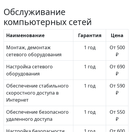
Обслуживание
компьютерных сетей
Наименование
Гарантия
Цена
Монтаж, демонтаж
1 год
От 500
сетевого оборудования
₽
Настройка сетевого
1 год
От 690
оборудования
₽
Обеспечение стабильного
1 год
От 590
скоростного доступа в
₽
Интернет
Обеспечение безопасного
1 год
От 550
удаленного доступа
₽
Настройка безопасности
1 год
От 600