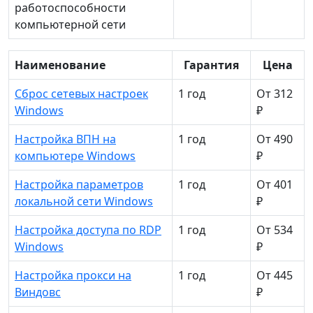
работоспособности
компьютерной сети
Наименование
Гарантия
Цена
Сброс сетевых настроек
1 год
От 312
Windows
₽
Настройка ВПН на
1 год
От 490
компьютере Windows
₽
Настройка параметров
1 год
От 401
локальной сети Windows
₽
Настройка доступа по RDP
1 год
От 534
Windows
₽
Настройка прокси на
1 год
От 445
Виндовс
₽