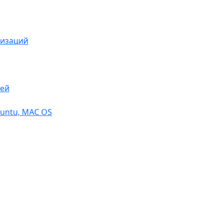
низаций
тей
buntu, МАС OS