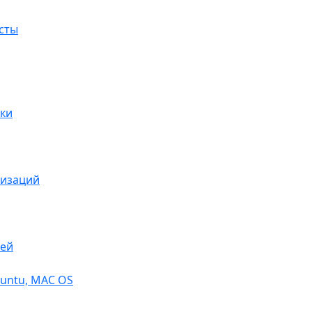
сты
ки
низаций
тей
buntu, МАС OS