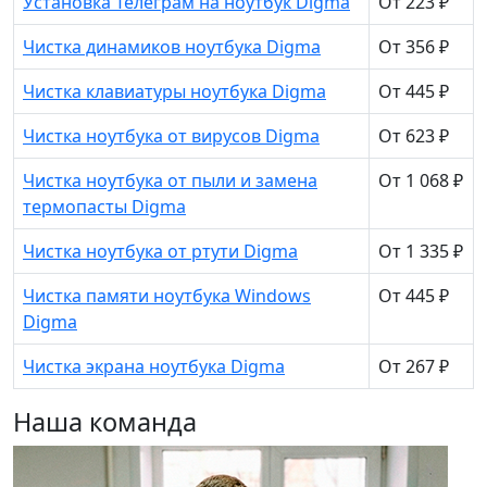
Установка Телеграм на ноутбук Digma
От 223 ₽
Чистка динамиков ноутбука Digma
От 356 ₽
Чистка клавиатуры ноутбука Digma
От 445 ₽
Чистка ноутбука от вирусов Digma
От 623 ₽
Чистка ноутбука от пыли и замена
От 1 068 ₽
термопасты Digma
Чистка ноутбука от ртути Digma
От 1 335 ₽
Чистка памяти ноутбука Windows
От 445 ₽
Digma
Чистка экрана ноутбука Digma
От 267 ₽
Наша команда