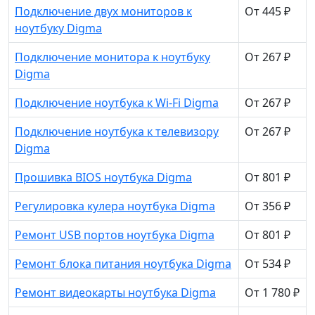
Подключение двух мониторов к
От 445 ₽
ноутбуку Digma
Подключение монитора к ноутбуку
От 267 ₽
Digma
Подключение ноутбука к Wi-Fi Digma
От 267 ₽
Подключение ноутбука к телевизору
От 267 ₽
Digma
Прошивка BIOS ноутбука Digma
От 801 ₽
Регулировка кулера ноутбука Digma
От 356 ₽
Ремонт USB портов ноутбука Digma
От 801 ₽
Ремонт блока питания ноутбука Digma
От 534 ₽
Ремонт видеокарты ноутбука Digma
От 1 780 ₽