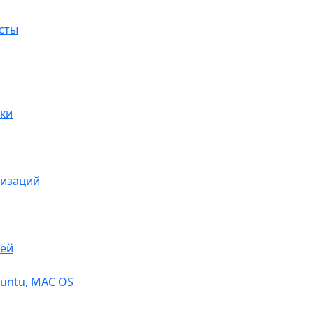
сты
ки
низаций
тей
buntu, МАС OS