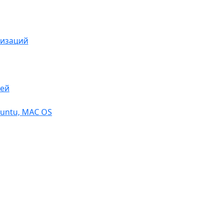
низаций
тей
buntu, МАС OS