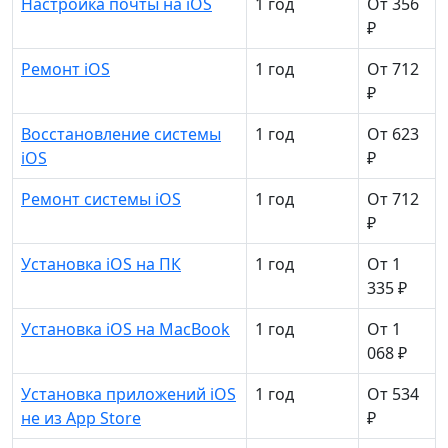
Настройка почты на iOS
1 год
От 356
₽
Ремонт iOS
1 год
От 712
₽
Восстановление системы
1 год
От 623
iOS
₽
Ремонт системы iOS
1 год
От 712
₽
Установка iOS на ПК
1 год
От 1
335 ₽
Установка iOS на MacBook
1 год
От 1
068 ₽
Установка приложений iOS
1 год
От 534
не из App Store
₽