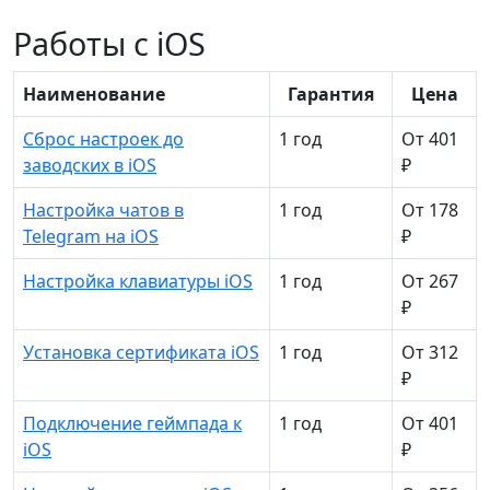
Работы с iOS
Наименование
Гарантия
Цена
Сброс настроек до
1 год
От 401
заводских в iOS
₽
Настройка чатов в
1 год
От 178
Telegram на iOS
₽
Настройка клавиатуры iOS
1 год
От 267
₽
Установка сертификата iOS
1 год
От 312
₽
Подключение геймпада к
1 год
От 401
iOS
₽