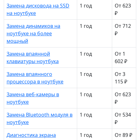
Замена дисковода на SSD
1 год
От 623
на ноутбуке
₽
Замена динамиков на
1 год
От 712
ноутбуке на более
₽
мощный
Замена впаянной
1 год
От 1
клавиатуры ноутбука
602 ₽
Замена впаянного
1 год
От 3
процессора в ноутбуке
115 ₽
Замена веб-камеры в
1 год
От 623
ноутбуке
₽
Замена Bluetooth модуля в
1 год
От 534
ноутбуке
₽
Диагностика экрана
1 год
От 89 ₽